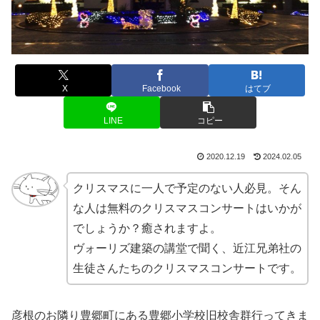
X
Facebook
はてブ
LINE
コピー
2020.12.19
2024.02.05
クリスマスに一人で予定のない人必見。そん
な人は無料のクリスマスコンサートはいかが
でしょうか？癒されますよ。
ヴォーリズ建築の講堂で聞く、近江兄弟社の
生徒さんたちのクリスマスコンサートです。
彦根のお隣り豊郷町にある豊郷小学校旧校舎群行ってきま