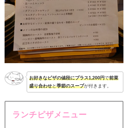
お好きなピザの値段にプラス1,200円
で
前菜
盛り合わせ
と
季節のスープ
が付きます。
ランチピザメニュー