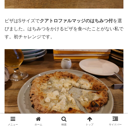
ピザはSサイズで
クアトロファルマッジのはちみつ付
を選
びました。はちみつをかけるピザを食べたことがない私で
す。初チャレンジです。
メニュー
ホーム
検索
トップ
サイドバー