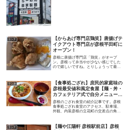
郎がベルロードでオープンしたころから
通っている私には感慨深いです。彦根ベ
ルロードにある本店が2021年６月30日で
移転閉店しま...
【からあげ専門店鶏笑】唐揚げテ
ランチ
イクアウト専門店が彦根平田町に
オープン！
彦根に唐揚げ専門店「鶏笑」がオープ
ン。彦根って弁当やが少ない感じでした
ので嬉しいですね。とりしょうって最近
急成長の会社です。唐揚げテイクアウト
専門店「鶏笑」が彦根市平田町にオープ
ンしました。オープンは2020年8月13日
【食事処ござれ】庶民的家庭味の
ランチ
です。読み方は「とり...
彦根最安値和風定食屋【麺・丼・
カフェテリア式で自分メニューを
作る】
彦根のござれ食堂の紹介記事です。彦根
食事処ござれ食堂のアクセス、駐車場、
外観、内装彦根の立花町の交差点の角地
にあります。住所：〒522-0062 滋賀県彦
根市立花町６−４７電話：0749220636席
数：店舗奥が４席 テーブル3台 壁面カ
【麺や江陽軒 彦根駅前店】彦根
ランチ
ウ...