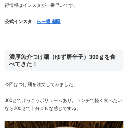
得情報はインスタが一番早いです。
公式インスタ
：
らー麺 潮騒
濃厚魚介つけ麺（ゆず唐辛子）300ｇを食
べてきた！
今回はつけ麺を注文してみました。
300ｇでけっこうボリュームあり。ランチで軽く食べたい
なら200ｇで十分ＯＫな感じですね。