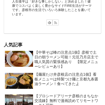
人生後半は「好きな事しかしない」と決めました！健
康でコスパよく楽しく豊かなサイドFIRE生活がテーマ
です。彦根市の生活でいろいろ体験したことを書いて
います。
人気記事
【中華そば峰の注意点1個】彦根で土
日の朝ラーメン可能！元弦乃月店主で
職人気質の緊張感あり 【限定メニュ
ーレビューあり】
【麺屋たけ井彦根店の注意点1個】看
板メニューは特製つけ麺と京都九条醤
油ラーメン！食べてきたよ
【プロシードアリーナ彦根のまちなか
交流錬】無料で漫画読めてリモートワ