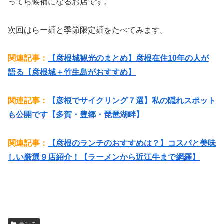
ってら候補になるお店です。
次回はらー麺と季節限定麺をたべてみます。
関連記事：
【彦根城観光のまとめ】彦根在住10年の人が
語る【彦根城＋竹生島がおすすめ】
関連記事：
【彦根でサイクリング７選】私の隠れスポット
も公開です【多賀・豊郷・琵琶湖畔】
関連記事：
【彦根のランチのおすすめは？】コスパと美味
しい厳選９店紹介！【ラーメンから近江牛まで網羅】