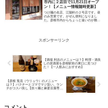
市内に２店目で11月21日オープ
ン！【メニュー情報随時更新】
つけ麺の名店、江陽軒の２号店です。昼
のみ営業です。がぜん便利になりまし
た。彦根市内からちょっと遠いのが難点
でしたから。これかは彦根駅前店の方に
通いそうな私です。彦根でつけ麺で有名
な「麺や江陽軒」が２号店を彦根駅前に
2023年11月21日（木...
スポンサーリンク
【酒場 利吉のメニューは？】料理・酒良
しの居酒屋を彦根駅前の東口に見つけ
た！【一人飲みにおすすめ】
【彦根 兎流（ウリュウ）のメニュー
は？】パクチーとゴマでマジ旨い。ラン
チがコスパ良し【担々麺と麻婆豆腐専門
店がオープン】
コメント