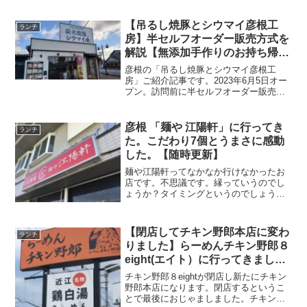
【吊るし焼豚とシウマイ彦根工
ランチ
房】半セルフオーダー販売方式を
解説【無添加手作りのお持ち帰り
弁当専門店】
彦根の「吊るし焼豚とシウマイ彦根工
房」ご紹介記事です。2023年6月5日オー
プン。訪問前に半セルフオーダー販売方
式を確認しておくとスムーズですよ。彦
根工房のアクセス、駐車場、外観彦根の
ベルロード沿いのお店です。ドラッグ
彦根 「麺や 江陽軒」に行ってき
ランチ
コスモスの横にちょこ...
た。こだわり7個とうまさに感動
した。【随時更新】
麺や江陽軒ってなかなか行けなかったお
店です。不思議です。縁っていうのでし
ょうか？タイミングというのでしょう
か？彦根の「麺や 江陽軒」に行ってきま
した。噂では聞いていたのですが、なか
なかいくチャンスがなく今回行ってきま
【閉店してチキン野郎本店に変わ
ランチ
した。正直、おいしかった...
りました】らーめんチキン野郎８
eight(エイト）に行ってきまし
た。【メニュー情報あり】
チキン野郎８eightが閉店し新たにチキン
野郎本店になります。閉店するというこ
とで最後におじゃましました。チキン野